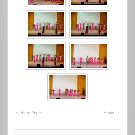
‹
Harry Potter
Matrix
›