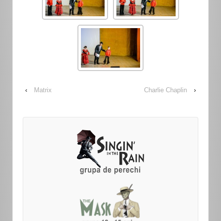
‹
Matrix
Charlie Chaplin
›